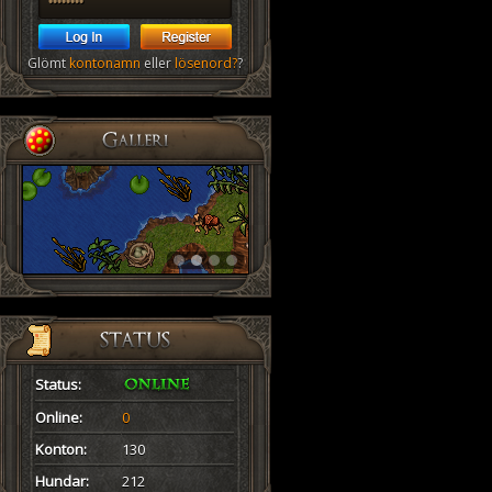
Glömt
kontonamn
eller
lösenord?
?
Status:
Online:
0
Konton:
130
Hundar:
212