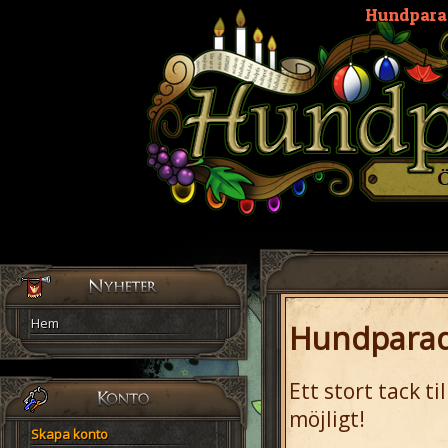
Hundpara
Hem
Hundparadi
Ett stort tack t
möjligt!
Skapa konto