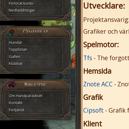
Utvecklare:
Förlorat konto
Nedladdningar
Projektansvarig
Grafiker och vä
Hundar
Spelmotor:
Topplistan
Galleri
Tfs
- The forgot
Klubbar
Hemsida
Znote ACC
- Zno
Grafik
Om Hundparadiset
Kontakt
Cipsoft
- Grafik 
Förtjänst
Klient