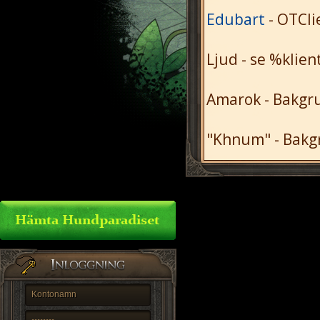
Edubart
- OTCli
Ljud - se %klie
Amarok - Bakgru
"Khnum" - Bakg