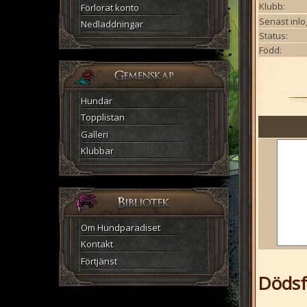
Klubb:
Förlorat konto
Senast inlo
Nedladdningar
Status:
Född:
Hundar
Topplistan
Galleri
Klubbar
Om Hundparadiset
Kontakt
Förtjänst
Dödsfa