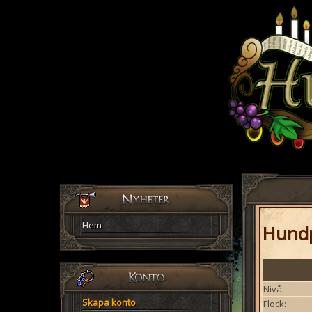
Hem
Hundp
Nivå:
Skapa konto
Flock: