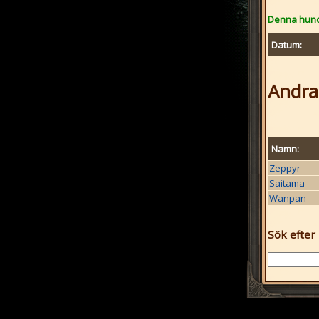
Denna hund 
Datum:
Andra
Namn:
Zeppyr
Saitama
Wanpan
Sök efter