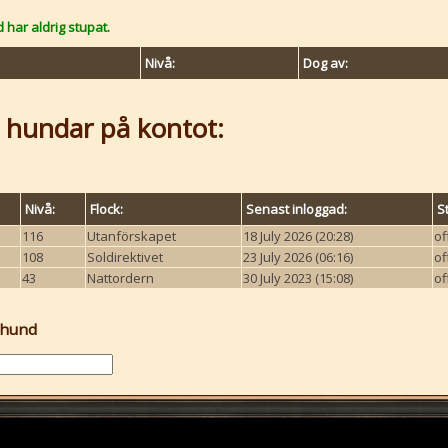
har aldrig stupat.
Nivå:
Dog av:
 hundar på kontot:
Nivå:
Flock:
Senast inloggad:
S
116
Utanförskapet
18 July 2026 (20:28)
of
108
Soldirektivet
23 July 2026 (06:16)
of
43
Nattordern
30 July 2023 (15:08)
of
 hund