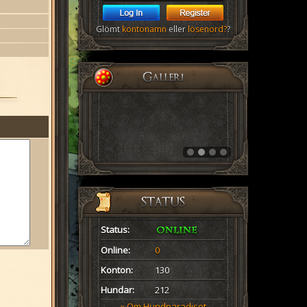
Glömt
kontonamn
eller
lösenord?
?
Status:
Online:
0
Konton:
130
Hundar:
212
» Om Hundparadiset