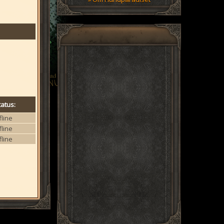
tatus:
fline
fline
fline