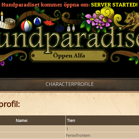
Hundparadiset kommer öppna om:
SERVER STARTED!
CHARACTERPROFILE
rofil:
Name:
Tien
1
Fenixfronten