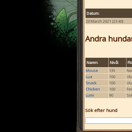
Datum:
20 March 2021 (23:40)
Andra hundar
Namn:
Nivå:
Fl
Mouse
135
Na
Lua
100
Ut
Snack
100
Ut
Chicken
100
Fe
Lumi
90
Sol
Sök efter hund