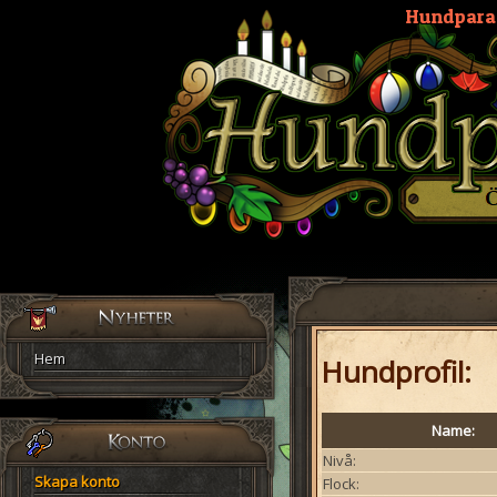
Hundpara
Hem
Hundprofil:
Name:
Nivå:
Skapa konto
Flock: