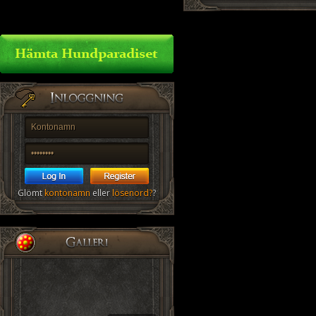
Glömt
kontonamn
eller
lösenord?
?