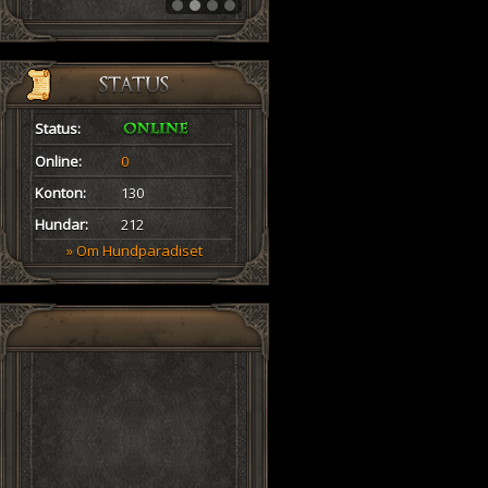
Status:
Online:
0
Konton:
130
Hundar:
212
» Om Hundparadiset